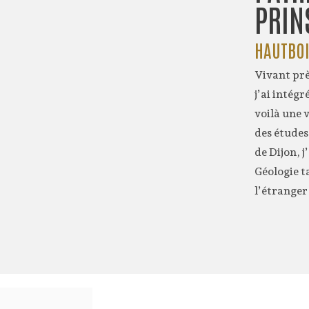
PRIN
HAUTBO
Vivant prè
j’ai intég
voilà une 
des études
de Dijon, j
Géologie t
l’étrange