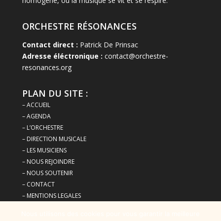
homogène, où la musique se vit et se respire.
ORCHESTRE RÉSONANCES
Contact direct :
Patrick De Prinsac
Adresse éléctronique :
contact@orchestre-
resonances.org
PLAN DU SITE :
– ACCUEIL
– AGENDA
– L’ORCHESTRE
– DIRECTION MUSICALE
– LES MUSICIENS
– NOUS REJOINDRE
– NOUS SOUTENIR
– CONTACT
– MENTIONS LEGALES
– POLITIQUE DE CONFIDENTIALITE
Nous utilisons des cookies pour vous garantir la meilleure